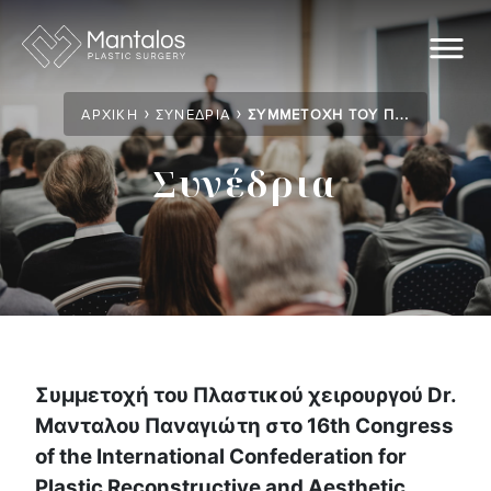
Skip
to
content
›
›
ΑΡΧΙΚΗ
ΣΥΝΈΔΡΙΑ
ΣΥΜΜΕΤΟΧΉ ΤΟΥ ΠΛΑΣΤΙΚΟΎ ΧΕΙΡΟΥΡΓΟΎ DR. ΜΑΝΤΑΛΟΥ ΠΑΝΑΓΙΏΤΗ ΣΤΟ 16TH CONGRESS OF THE INTERNATIONAL CONFEDERATION FOR PLASTIC RECONSTRUCTIVE AND AESTHETIC SURGERY
Συνέδρια
Συμμετοχή του Πλαστικού χειρουργού Dr.
Μανταλου Παναγιώτη στο 16th Congress
of the International Confederation for
Plastic Reconstructive and Aesthetic