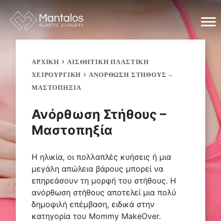
Skip
to
content
›
ΑΡΧΙΚΗ
ΑΙΣΘΗΤΙΚΗ ΠΛΑΣΤΙΚΗ
›
ΧΕΙΡΟΥΡΓΙΚΗ
ΑΝΌΡΘΩΣΗ ΣΤΉΘΟΥΣ –
ΜΑΣΤΟΠΗΞΊΑ
Ανόρθωση Στήθους –
Μαστοπηξία
Η ηλικία, οι πολλαπλές κυήσεις ή μια
μεγάλη απώλεια βάρους μπορεί να
επηρεάσουν τη μορφή του στήθους. Η
ανόρθωση στήθους αποτελεί μια πολύ
δημοφιλή επέμβαση, ειδικά στην
κατηγορία του Mommy MakeOver.